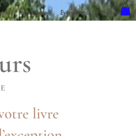
ment
Privatisation
Événements
Contact
urs
SE
votre livre
 d’exception