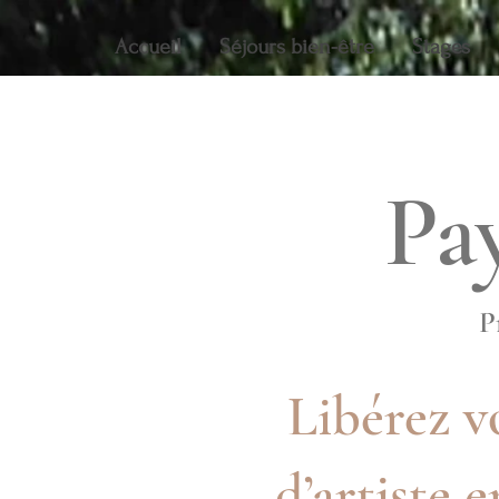
Accueil
Séjours bien-être
Stages
Pa
P
Libérez vo
d’artiste 