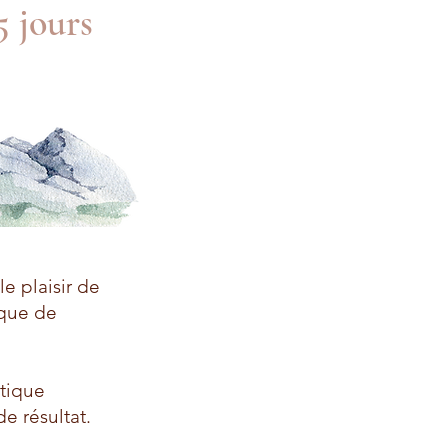
5 jours
le plaisir de
ique de
stique
e résultat.