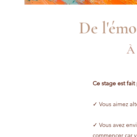
De l'émot
À 
Ce stage est fait 
✓ Vous aimez alt
✓ Vous avez envi
commencer car vo