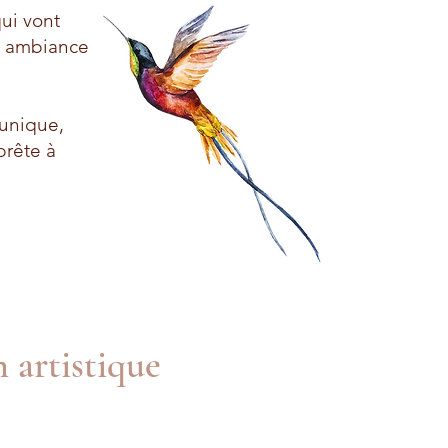
qui vont
ne ambiance
 unique,
prête à
 artistique