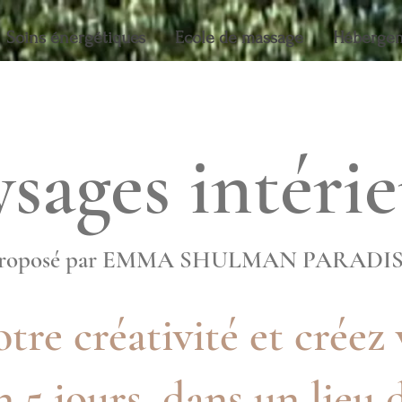
Soins énergétiques
Ecole de massage
Héberge
ysages intérie
roposé par EMMA SHULMAN PARADI
tre créativité et créez 
en 5 jours, dans un lieu