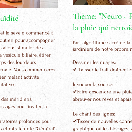
Thème: "Neuro - P
luïdité
la pluie qui nettoi
 et la sève a commencé à
soutien pour accompagner
Par l'algorithme sacré de la
allons stimuler des
jardiniers de notre propr
 vésicule biliaire, étirer
rps des lourdeurs
Dessiner les nuages:
ernale. Vous commencerez
✔ Laisser le trait drainer l
ier mêlant activité
tative :
Invoquer la source:
✔Faire descendre une pluie 
 des méridiens,
abreuver nos rêves et apais
sages pour inviter la
Le chant des lignes:
piratoires profondes pour
✔Tisser de nouvelles conne
et rafraîchir le "Général"
graphique où les blocages 